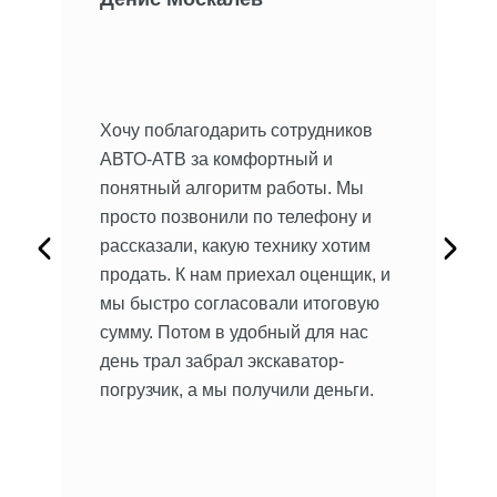
 Не
Хочу поблагодарить сотрудников
мы.
Хо
АВТО-АТВ за комфортный и
ре
понятный алгоритм работы. Мы
ав
просто позвонили по телефону и
на
рассказали, какую технику хотим
ыло
пр
продать. К нам приехал оценщик, и
ил
кл
мы быстро согласовали итоговую
об
сумму. Потом в удобный для нас
сь,
до
день трал забрал экскаватор-
бы
погрузчик, а мы получили деньги.